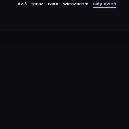
dziś
teraz
rano
wieczorem
cały dzień