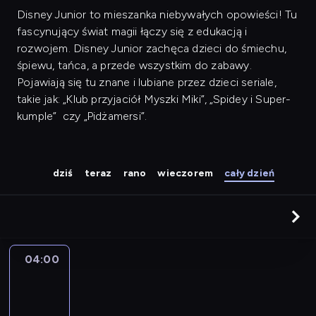
Disney Junior to mieszanka niebywałych opowieści! Tu
fascynujący świat magii łączy się z edukacją i
rozwojem. Disney Junior zachęca dzieci do śmiechu,
śpiewu, tańca, a przede wszystkim do zabawy.
Pojawiają się tu znane i lubiane przez dzieci seriale,
takie jak: „Klub przyjaciół Myszki Miki”, „Spidey i Super-
kumple” czy „Pidżamersi”.
dziś
teraz
rano
wieczorem
cały dzień
04:00
Klub
Myszki
Miki
Plus