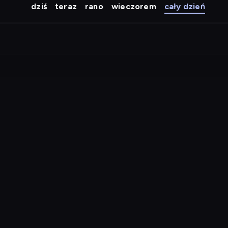
dziś
teraz
rano
wieczorem
cały dzień