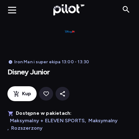
Disney Junior
WP Pilot
Iron Man i super ekipa 13:00 - 13:30
Disney Junior
Kup
Dostępne w pakietach:
Maksymalny + ELEVEN SPORTS
,
Maksymalny
,
Rozszerzony