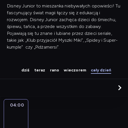
Disney Junior to mieszanka niebywałych opowieści! Tu
fascynujący świat magii łączy się z edukacją i
rozwojem. Disney Junior zachęca dzieci do śmiechu,
śpiewu, tańca, a przede wszystkim do zabawy.
Pojawiają się tu znane i lubiane przez dzieci seriale,
takie jak: „Klub przyjaciół Myszki Miki”, „Spidey i Super-
kumple” czy „Pidżamersi”.
dziś
teraz
rano
wieczorem
cały dzień
04:00
Klub
Myszki
Miki
Plus