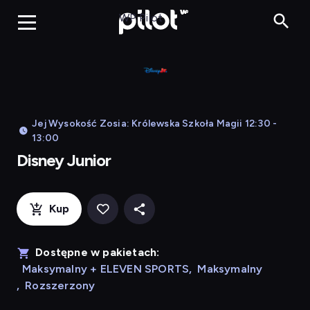
Disney Junior
WP Pilot
Jej Wysokość Zosia: Królewska Szkoła Magii 12:30 -
13:00
Disney Junior
Kup
Dostępne w pakietach:
Maksymalny + ELEVEN SPORTS
,
Maksymalny
,
Rozszerzony