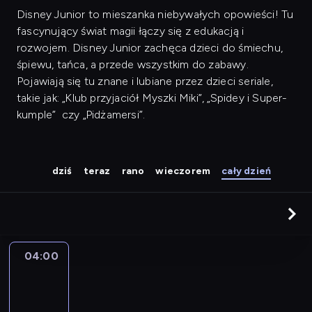
Disney Junior to mieszanka niebywałych opowieści! Tu
fascynujący świat magii łączy się z edukacją i
rozwojem. Disney Junior zachęca dzieci do śmiechu,
śpiewu, tańca, a przede wszystkim do zabawy.
Pojawiają się tu znane i lubiane przez dzieci seriale,
takie jak: „Klub przyjaciół Myszki Miki”, „Spidey i Super-
kumple” czy „Pidżamersi”.
dziś
teraz
rano
wieczorem
cały dzień
04:00
Klub
Myszki
Miki
Plus