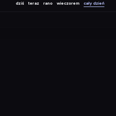
dziś
teraz
rano
wieczorem
cały dzień