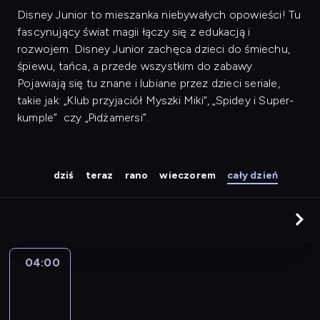
Disney Junior to mieszanka niebywałych opowieści! Tu
fascynujący świat magii łączy się z edukacją i
rozwojem. Disney Junior zachęca dzieci do śmiechu,
śpiewu, tańca, a przede wszystkim do zabawy.
Pojawiają się tu znane i lubiane przez dzieci seriale,
takie jak: „Klub przyjaciół Myszki Miki”, „Spidey i Super-
kumple” czy „Pidżamersi”.
dziś
teraz
rano
wieczorem
cały dzień
04:00
Klub
Myszki
Miki
Plus