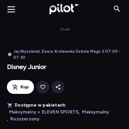
Disney Junior
WP Pilot
Jej Wysokość Zosia: Królewska Szkoła Magii 2 07:00 -
07:30
Disney Junior
Kup
Dostępne w pakietach:
Maksymalny + ELEVEN SPORTS
,
Maksymalny
,
Rozszerzony