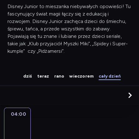
Disney Junior to mieszanka niebywałych opowieści! Tu
fascynujący świat magii łączy się z edukacją i
rozwojem. Disney Junior zachęca dzieci do śmiechu,
śpiewu, tańca, a przede wszystkim do zabawy.
Pojawiają się tu znane i lubiane przez dzieci seriale,
takie jak: „Klub przyjaciół Myszki Miki”, „Spidey i Super-
kumple” czy „Pidżamersi”.
dziś
teraz
rano
wieczorem
cały dzień
04:00
Klub
Myszki
Miki
Plus