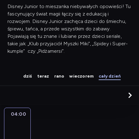
Disney Junior to mieszanka niebywałych opowieści! Tu
fascynujący świat magii łączy się z edukacją i
rozwojem. Disney Junior zachęca dzieci do śmiechu,
śpiewu, tańca, a przede wszystkim do zabawy.
Pojawiają się tu znane i lubiane przez dzieci seriale,
takie jak: „Klub przyjaciół Myszki Miki”, „Spidey i Super-
kumple” czy „Pidżamersi”.
dziś
teraz
rano
wieczorem
cały dzień
04:00
Klub
Myszki
Miki
Plus