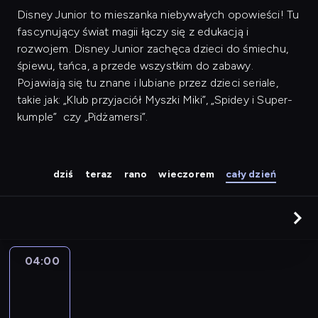
Disney Junior to mieszanka niebywałych opowieści! Tu
fascynujący świat magii łączy się z edukacją i
rozwojem. Disney Junior zachęca dzieci do śmiechu,
śpiewu, tańca, a przede wszystkim do zabawy.
Pojawiają się tu znane i lubiane przez dzieci seriale,
takie jak: „Klub przyjaciół Myszki Miki”, „Spidey i Super-
kumple” czy „Pidżamersi”.
dziś
teraz
rano
wieczorem
cały dzień
04:00
Klub
Myszki
Miki
Plus