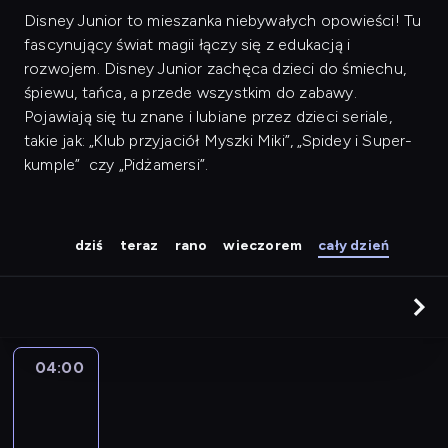
Disney Junior to mieszanka niebywałych opowieści! Tu
fascynujący świat magii łączy się z edukacją i
rozwojem. Disney Junior zachęca dzieci do śmiechu,
śpiewu, tańca, a przede wszystkim do zabawy.
Pojawiają się tu znane i lubiane przez dzieci seriale,
takie jak: „Klub przyjaciół Myszki Miki”, „Spidey i Super-
kumple” czy „Pidżamersi”.
dziś
teraz
rano
wieczorem
cały dzień
04:00
Klub
Myszki
Miki
Plus