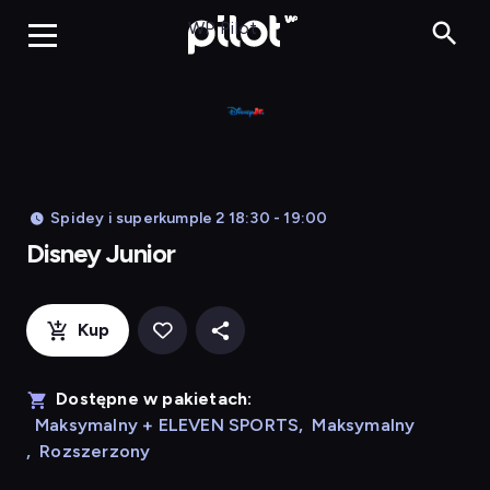
Disney Junior
WP Pilot
Spidey i superkumple 2 18:30 - 19:00
Disney Junior
Kup
Dostępne w pakietach:
Maksymalny + ELEVEN SPORTS
,
Maksymalny
,
Rozszerzony