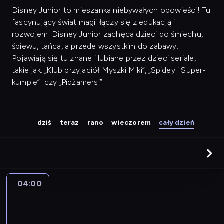
Disney Junior to mieszanka niebywałych opowieści! Tu
fascynujący świat magii łączy się z edukacją i
rozwojem. Disney Junior zachęca dzieci do śmiechu,
śpiewu, tańca, a przede wszystkim do zabawy.
Pojawiają się tu znane i lubiane przez dzieci seriale,
takie jak: „Klub przyjaciół Myszki Miki”, „Spidey i Super-
kumple” czy „Pidżamersi”.
dziś
teraz
rano
wieczorem
cały dzień
04:00
Klub
Myszki
Miki
Plus