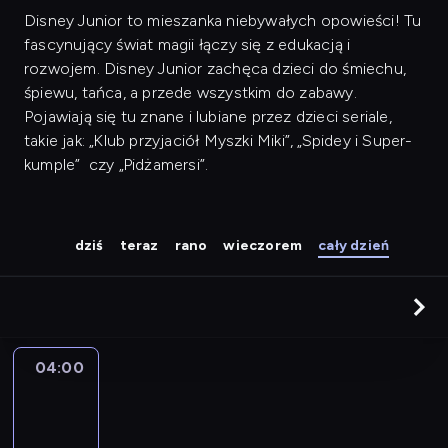
Disney Junior to mieszanka niebywałych opowieści! Tu
fascynujący świat magii łączy się z edukacją i
rozwojem. Disney Junior zachęca dzieci do śmiechu,
śpiewu, tańca, a przede wszystkim do zabawy.
Pojawiają się tu znane i lubiane przez dzieci seriale,
takie jak: „Klub przyjaciół Myszki Miki”, „Spidey i Super-
kumple” czy „Pidżamersi”.
dziś
teraz
rano
wieczorem
cały dzień
04:00
Klub
Myszki
Miki
Plus