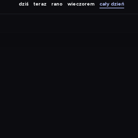
dziś
teraz
rano
wieczorem
cały dzień