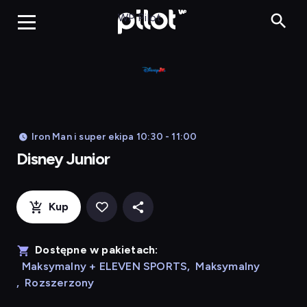
Disney Junior
WP Pilot
Iron Man i super ekipa 10:30 - 11:00
Disney Junior
Kup
Dostępne w pakietach:
Maksymalny + ELEVEN SPORTS
,
Maksymalny
,
Rozszerzony