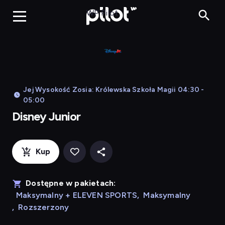
Disney Junior
WP Pilot
Jej Wysokość Zosia: Królewska Szkoła Magii 04:30 -
05:00
Disney Junior
Kup
Dostępne w pakietach:
Maksymalny + ELEVEN SPORTS
,
Maksymalny
,
Rozszerzony