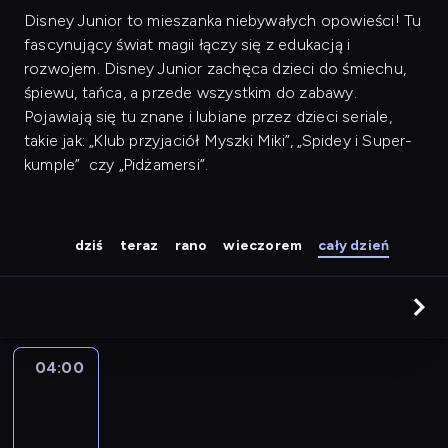
Disney Junior to mieszanka niebywałych opowieści! Tu
fascynujący świat magii łączy się z edukacją i
rozwojem. Disney Junior zachęca dzieci do śmiechu,
śpiewu, tańca, a przede wszystkim do zabawy.
Pojawiają się tu znane i lubiane przez dzieci seriale,
takie jak: „Klub przyjaciół Myszki Miki”, „Spidey i Super-
kumple” czy „Pidżamersi”.
dziś
teraz
rano
wieczorem
cały dzień
04:00
Klub
Myszki
Miki
Plus