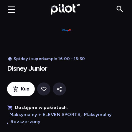
Disney Junior
WP Pilot
Spidey i superkumple 16:00 - 16:30
Disney Junior
Kup
Dostępne w pakietach:
Maksymalny + ELEVEN SPORTS
,
Maksymalny
,
Rozszerzony