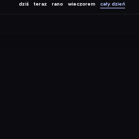
dziś
teraz
rano
wieczorem
cały dzień