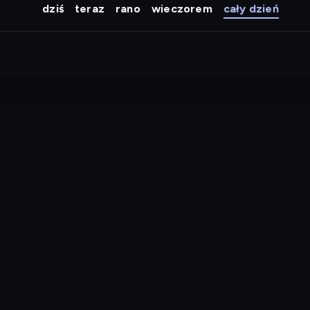
dziś
teraz
rano
wieczorem
cały dzień