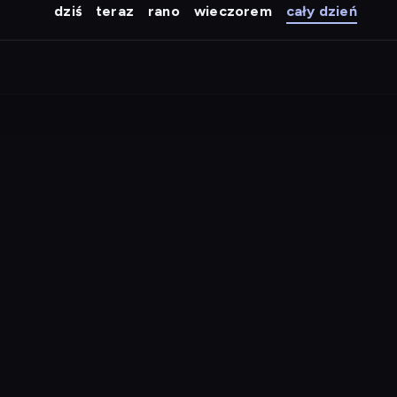
dziś
teraz
rano
wieczorem
cały dzień