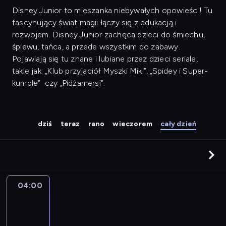
Disney Junior to mieszanka niebywałych opowieści! Tu
fascynujący świat magii łączy się z edukacją i
rozwojem. Disney Junior zachęca dzieci do śmiechu,
śpiewu, tańca, a przede wszystkim do zabawy.
Pojawiają się tu znane i lubiane przez dzieci seriale,
takie jak: „Klub przyjaciół Myszki Miki”, „Spidey i Super-
kumple” czy „Pidżamersi”.
dziś
teraz
rano
wieczorem
cały dzień
04:00
Klub
Myszki
Miki
Plus