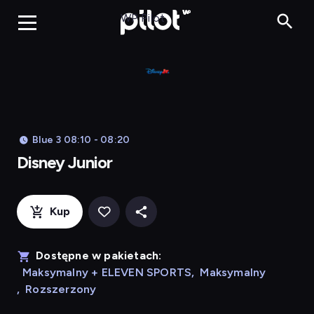
Disney Junior
WP Pilot
Blue 3 08:10 - 08:20
Disney Junior
Kup
Dostępne w pakietach:
Maksymalny + ELEVEN SPORTS
,
Maksymalny
,
Rozszerzony