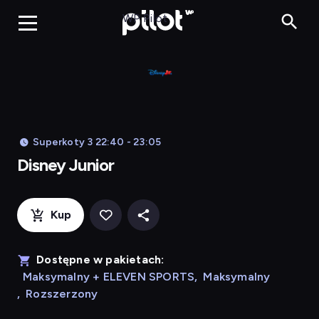
Disney Junior
WP Pilot
Superkoty 3 22:40 - 23:05
Disney Junior
Kup
Dostępne w pakietach:
Maksymalny + ELEVEN SPORTS
,
Maksymalny
,
Rozszerzony