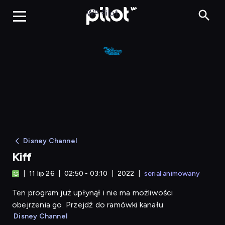
Kiff
WP Pilot
Disney Channel
Kiff
11 lip 26
02:50 - 03:10
2022
serial animowany
Ten program już upłynął i nie ma możliwości
obejrzenia go. Przejdź do ramówki kanału
Disney Channel