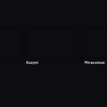
Kuzyni
Miraculous:
Czarny Kot
min
Polityka Prywatności
Ustawienia prywatności
Zrealizu