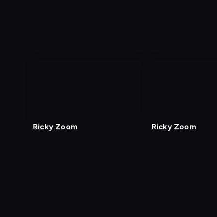
Ricky Zoom
Ricky Zoom
Diagnostyka
Test prędkości
Kontakt
Regula
Dostęp za granicą