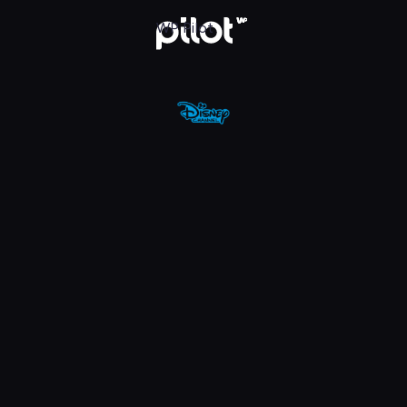
ous: Biedronka i Czarny Kot Chibi
WP Pilot