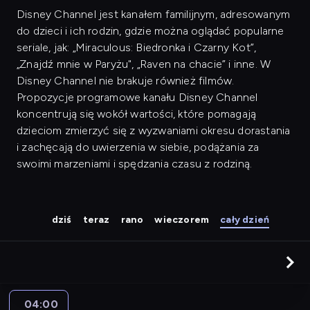
Disney Channel jest kanałem familijnym, adresowanym
do dzieci i ich rodzin, gdzie można oglądać popularne
seriale, jak: „Miraculous: Biedronka i Czarny Kot”,
„Znajdź mnie w Paryżu", „Raven na chacie” i inne. W
Disney Channel nie brakuje również filmów.
Propozycje programowe kanału Disney Channel
koncentrują się wokół wartości, które pomagają
dzieciom zmierzyć się z wyzwaniami okresu dorastania
i zachęcają do uwierzenia w siebie, podążania za
swoimi marzeniami i spędzania czasu z rodziną.
dziś
teraz
rano
wieczorem
cały dzień
04:00
Miraculous: