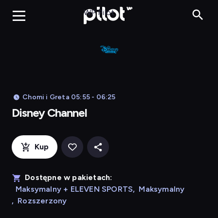
Disney Chan
WP Pilot
Chomi i Greta 05:55 - 06:25
Disney Channel
Kup
Dostępne w pakietach:
Maksymalny + ELEVEN SPORTS
,
Maksymalny
,
Rozszerzony