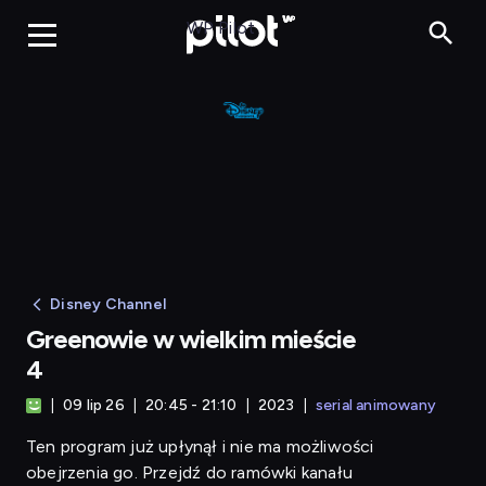
Greenowie w wi
WP Pilot
Disney Channel
Greenowie w wielkim mieście
4
09 lip 26
20:45 - 21:10
2023
serial animowany
Ten program już upłynął i nie ma możliwości
obejrzenia go. Przejdź do ramówki kanału