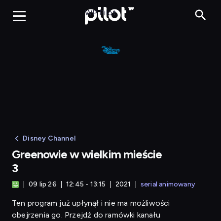
Greenowie w wie
WP Pilot
Disney Channel
Greenowie w wielkim mieście
3
09 lip 26
12:45 - 13:15
2021
serial animowany
Ten program już upłynął i nie ma możliwości
obejrzenia go. Przejdź do ramówki kanału