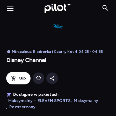
Disney Chan
WP Pilot
Miraculous: Biedronka i Czarny Kot 4 04:25 - 04:55
Disney Channel
Kup
Dostępne w pakietach:
Maksymalny + ELEVEN SPORTS
,
Maksymalny
,
Rozszerzony