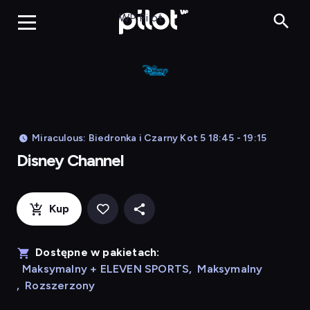
Disney Chan
WP Pilot
Miraculous: Biedronka i Czarny Kot 5 18:45 - 19:15
Disney Channel
Kup
Dostępne w pakietach:
Maksymalny + ELEVEN SPORTS
,
Maksymalny
,
Rozszerzony