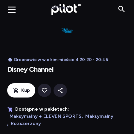
Disney Chan
WP Pilot
Greenowie w wielkim mieście 4 20:20 - 20:45
Disney Channel
Kup
Dostępne w pakietach:
Maksymalny + ELEVEN SPORTS
,
Maksymalny
,
Rozszerzony