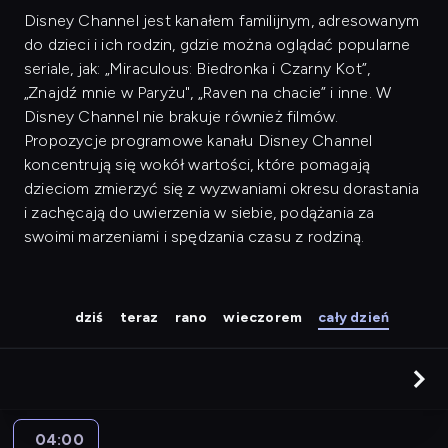
Disney Channel jest kanałem familijnym, adresowanym
do dzieci i ich rodzin, gdzie można oglądać popularne
seriale, jak: „Miraculous: Biedronka i Czarny Kot”,
„Znajdź mnie w Paryżu", „Raven na chacie” i inne. W
Disney Channel nie brakuje również filmów.
Propozycje programowe kanału Disney Channel
koncentrują się wokół wartości, które pomagają
dzieciom zmierzyć się z wyzwaniami okresu dorastania
i zachęcają do uwierzenia w siebie, podążania za
swoimi marzeniami i spędzania czasu z rodziną.
dziś
teraz
rano
wieczorem
cały dzień
04:00
Fineasz