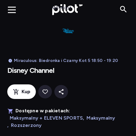
Disney Chan
WP Pilot
Miraculous: Biedronka i Czarny Kot 5 18:50 - 19:20
Disney Channel
Kup
Dostępne w pakietach:
Maksymalny + ELEVEN SPORTS
,
Maksymalny
,
Rozszerzony