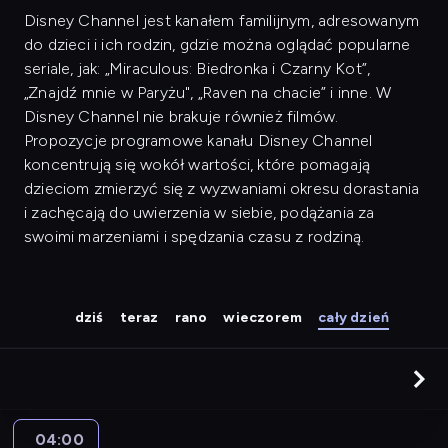
Disney Channel jest kanałem familijnym, adresowanym
do dzieci i ich rodzin, gdzie można oglądać popularne
seriale, jak: „Miraculous: Biedronka i Czarny Kot”,
„Znajdź mnie w Paryżu", „Raven na chacie” i inne. W
Disney Channel nie brakuje również filmów.
Propozycje programowe kanału Disney Channel
koncentrują się wokół wartości, które pomagają
dzieciom zmierzyć się z wyzwaniami okresu dorastania
i zachęcają do uwierzenia w siebie, podążania za
swoimi marzeniami i spędzania czasu z rodziną.
dziś
teraz
rano
wieczorem
cały dzień
04:00
Miraculous: