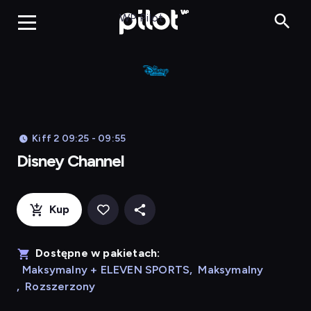
Disney Chan
WP Pilot
Kiff 2 09:25 - 09:55
Disney Channel
Kup
Dostępne w pakietach:
Maksymalny + ELEVEN SPORTS
,
Maksymalny
,
Rozszerzony