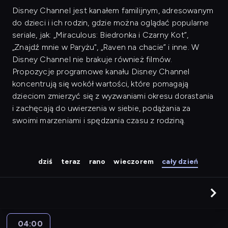
Disney Channel jest kanałem familijnym, adresowanym
do dzieci i ich rodzin, gdzie można oglądać popularne
seriale, jak: „Miraculous: Biedronka i Czarny Kot”,
„Znajdź mnie w Paryżu", „Raven na chacie” i inne. W
Disney Channel nie brakuje również filmów.
Propozycje programowe kanału Disney Channel
koncentrują się wokół wartości, które pomagają
dzieciom zmierzyć się z wyzwaniami okresu dorastania
i zachęcają do uwierzenia w siebie, podążania za
swoimi marzeniami i spędzania czasu z rodziną.
dziś
teraz
rano
wieczorem
cały dzień
04:00
Fineasz