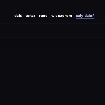
dziś
teraz
rano
wieczorem
cały dzień