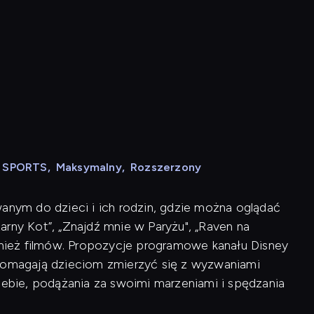
N SPORTS
,
Maksymalny
,
Rozszerzony
wanym do dzieci i ich rodzin, gdzie można oglądać
Czarny Kot”, „Znajdź mnie w Paryżu", „Raven na
ównież filmów. Propozycje programowe kanału Disney
 pomagają dzieciom zmierzyć się z wyzwaniami
siebie, podążania za swoimi marzeniami i spędzania