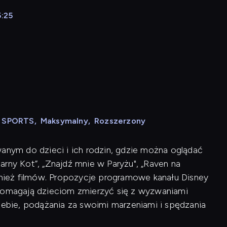
5:25
N SPORTS
,
Maksymalny
,
Rozszerzony
wanym do dzieci i ich rodzin, gdzie można oglądać
Czarny Kot”, „Znajdź mnie w Paryżu", „Raven na
ównież filmów. Propozycje programowe kanału Disney
 pomagają dzieciom zmierzyć się z wyzwaniami
siebie, podążania za swoimi marzeniami i spędzania