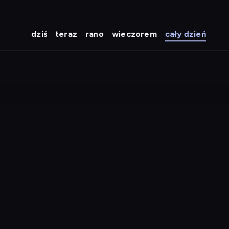
dziś
teraz
rano
wieczorem
cały dzień