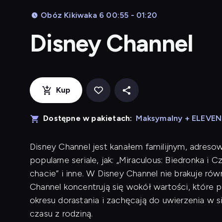
Obóz Kikiwaka 6 00:55 - 01:20
Disney Channel
Kup
Dostępne w pakietach:
Maksymalny + ELEVE
Disney Channel jest kanałem familijnym, adreso
popularne seriale, jak: „Miraculous: Biedronka i 
chacie” i inne. W Disney Channel nie brakuje r
Channel koncentrują się wokół wartości, które
okresu dorastania i zachęcają do uwierzenia w 
czasu z rodziną.