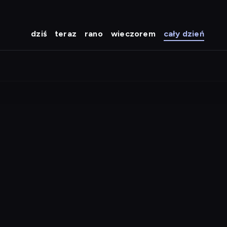
dziś
teraz
rano
wieczorem
cały dzień