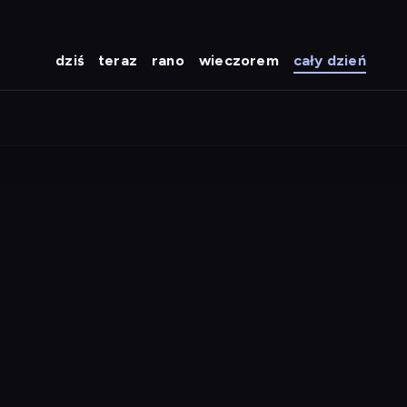
dziś
teraz
rano
wieczorem
cały dzień