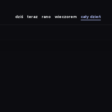
dziś
teraz
rano
wieczorem
cały dzień