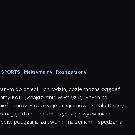
N SPORTS
,
Maksymalny
,
Rozszerzony
wanym do dzieci i ich rodzin, gdzie można oglądać
Czarny Kot”, „Znajdź mnie w Paryżu", „Raven na
ównież filmów. Propozycje programowe kanału Disney
 pomagają dzieciom zmierzyć się z wyzwaniami
siebie, podążania za swoimi marzeniami i spędzania