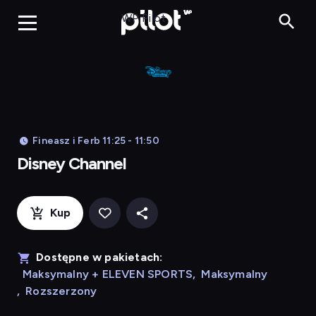
Disney Chan
WP Pilot
Fineasz i Ferb 11:25 - 11:50
Disney Channel
Kup
Dostępne w pakietach:
Maksymalny + ELEVEN SPORTS
,
Maksymalny
,
Rozszerzony