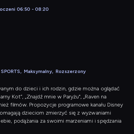
noczeni 06:50 - 08:20
N SPORTS
,
Maksymalny
,
Rozszerzony
wanym do dzieci i ich rodzin, gdzie można oglądać
Czarny Kot”, „Znajdź mnie w Paryżu", „Raven na
ównież filmów. Propozycje programowe kanału Disney
 pomagają dzieciom zmierzyć się z wyzwaniami
siebie, podążania za swoimi marzeniami i spędzania