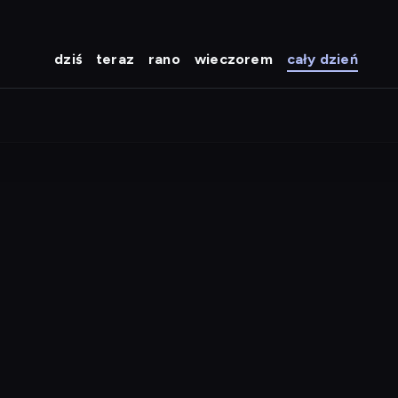
dziś
teraz
rano
wieczorem
cały dzień