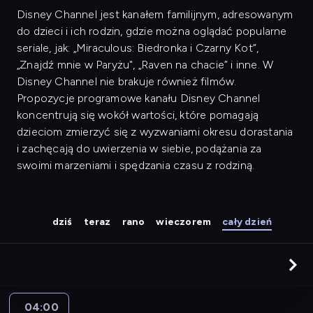
Disney Channel jest kanałem familijnym, adresowanym
do dzieci i ich rodzin, gdzie można oglądać popularne
seriale, jak: „Miraculous: Biedronka i Czarny Kot”,
„Znajdź mnie w Paryżu", „Raven na chacie” i inne. W
Disney Channel nie brakuje również filmów.
Propozycje programowe kanału Disney Channel
koncentrują się wokół wartości, które pomagają
dzieciom zmierzyć się z wyzwaniami okresu dorastania
i zachęcają do uwierzenia w siebie, podążania za
swoimi marzeniami i spędzania czasu z rodziną.
dziś
teraz
rano
wieczorem
cały dzień
04:00
Miraculous: