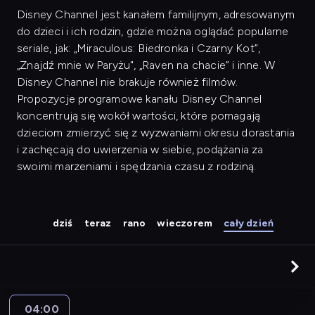
Disney Channel jest kanałem familijnym, adresowanym
do dzieci i ich rodzin, gdzie można oglądać popularne
seriale, jak: „Miraculous: Biedronka i Czarny Kot”,
„Znajdź mnie w Paryżu", „Raven na chacie” i inne. W
Disney Channel nie brakuje również filmów.
Propozycje programowe kanału Disney Channel
koncentrują się wokół wartości, które pomagają
dzieciom zmierzyć się z wyzwaniami okresu dorastania
i zachęcają do uwierzenia w siebie, podążania za
swoimi marzeniami i spędzania czasu z rodziną.
dziś
teraz
rano
wieczorem
cały dzień
04:00
Fineasz