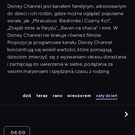
Disney Channel jest kanałem familijnym, adresowanym
do dzieci i ich rodzin, gdzie można oglądać popularne
seriale, jak: „Miraculous: Biedronka i Czarny Kot”,
„Znajdź mnie w Paryżu", „Raven na chacie” i inne. W
Disney Channel nie brakuje również filmów.
Propozycje programowe kanału Disney Channel
koncentrują się wokół wartości, które pomagają
dzieciom zmierzyć się z wyzwaniami okresu dorastania
i zachęcają do uwierzenia w siebie, podążania za
swoimi marzeniami i spędzania czasu z rodziną.
dziś
teraz
rano
wieczorem
cały dzień
04:00
Miraculous: