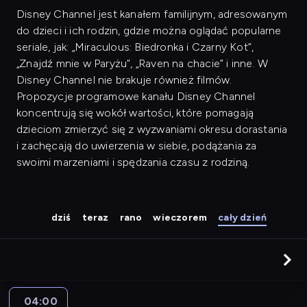
Disney Channel jest kanałem familijnym, adresowanym
do dzieci i ich rodzin, gdzie można oglądać popularne
seriale, jak: „Miraculous: Biedronka i Czarny Kot”,
„Znajdź mnie w Paryżu", „Raven na chacie” i inne. W
Disney Channel nie brakuje również filmów.
Propozycje programowe kanału Disney Channel
koncentrują się wokół wartości, które pomagają
dzieciom zmierzyć się z wyzwaniami okresu dorastania
i zachęcają do uwierzenia w siebie, podążania za
swoimi marzeniami i spędzania czasu z rodziną.
dziś
teraz
rano
wieczorem
cały dzień
04:00
Miraculous: