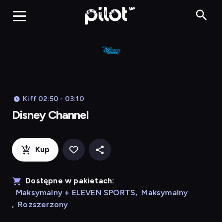
Disney Chan
WP Pilot
Kiff 02:50 - 03:10
Disney Channel
Kup
Dostępne w pakietach:
Maksymalny + ELEVEN SPORTS
,
Maksymalny
,
Rozszerzony