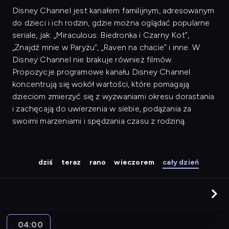
Disney Channel jest kanałem familijnym, adresowanym
do dzieci i ich rodzin, gdzie można oglądać popularne
seriale, jak: „Miraculous: Biedronka i Czarny Kot”,
„Znajdź mnie w Paryżu", „Raven na chacie” i inne. W
Disney Channel nie brakuje również filmów.
Propozycje programowe kanału Disney Channel
koncentrują się wokół wartości, które pomagają
dzieciom zmierzyć się z wyzwaniami okresu dorastania
i zachęcają do uwierzenia w siebie, podążania za
swoimi marzeniami i spędzania czasu z rodziną.
dziś
teraz
rano
wieczorem
cały dzień
04:00
Fineasz