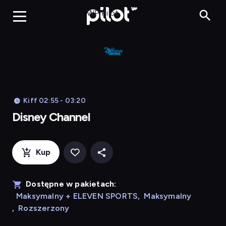
Disney Chan
WP Pilot
Kiff 02:55 - 03:20
Disney Channel
Kup
Dostępne w pakietach:
Maksymalny + ELEVEN SPORTS
,
Maksymalny
,
Rozszerzony