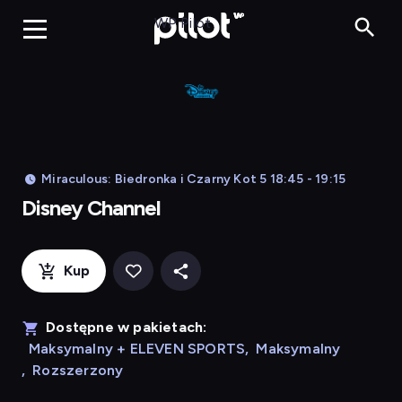
Disney Chan
WP Pilot
Miraculous: Biedronka i Czarny Kot 5 18:45 - 19:15
Disney Channel
Kup
Dostępne w pakietach:
Maksymalny + ELEVEN SPORTS
,
Maksymalny
,
Rozszerzony