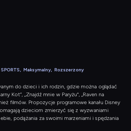
N SPORTS
,
Maksymalny
,
Rozszerzony
wanym do dzieci i ich rodzin, gdzie można oglądać
Czarny Kot”, „Znajdź mnie w Paryżu", „Raven na
ównież filmów. Propozycje programowe kanału Disney
 pomagają dzieciom zmierzyć się z wyzwaniami
siebie, podążania za swoimi marzeniami i spędzania