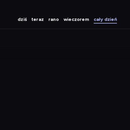
dziś
teraz
rano
wieczorem
cały dzień